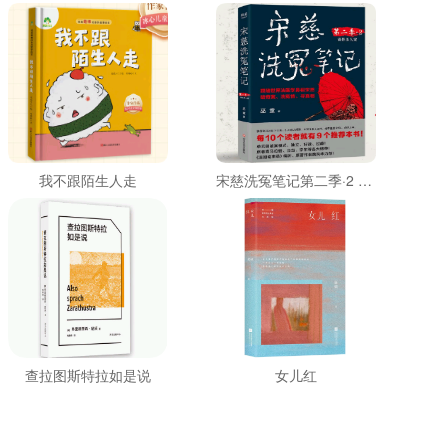
我不跟陌生人走
宋慈洗冤笔记第二季·2 滴骨杀人案
查拉图斯特拉如是说
女儿红