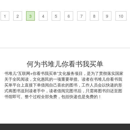
1
2
3
4
5
6
7
8
9
10
何为书堆儿你看书我买单
书堆儿“互联网+你看书我买单”文化服务项目，是为了贯彻落实国家
关于全民阅读，文化惠民的一项重要举措。读者在书堆儿你看书我
买单平台上直接下单借阅自己喜欢的图书，工作人员会以快递的形
式将图书送到读者手中，读者借阅完图书后，只需将图书归还至图
书馆即可。整个过程全部免费，包括快递也是免费的！