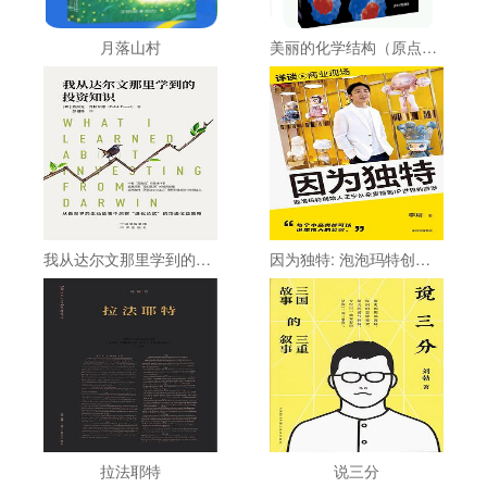
月落山村
美丽的化学结构（原点阅读）
我从达尔文那里学到的投资知识
因为独特: 泡泡玛特创始人王宁从杂货铺到IP世界的跋涉
拉法耶特
说三分