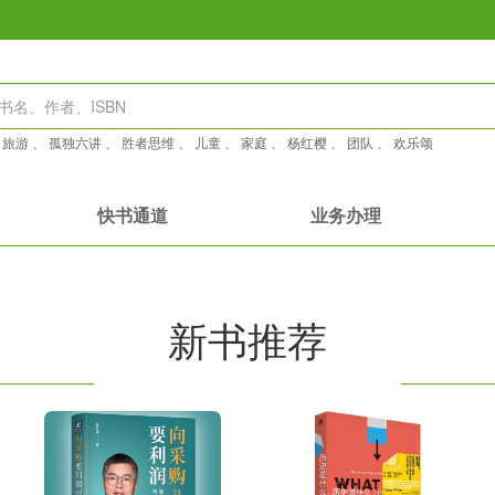
：
旅游
、
孤独六讲
、
胜者思维
、
儿童
、
家庭
、
杨红樱
、
团队
、
欢乐颂
快书通道
业务办理
新书推荐