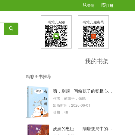
登陆
注册
书堆儿App
书堆儿服务号
我的书架
精彩图书推荐
嗨，别烦：写给孩子的积极心理学
作者：彭凯平，张鹏
出版时间：2026-06-01
价格：48
妩媚的忠臣——隋唐变局中的魏徵