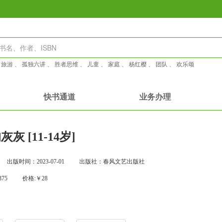
：
旅游
、
孤独六讲
、
胜者思维
、
儿童
、
家庭
、
杨红樱
、
团队
、
欢乐颂
快书通道
业务办理
灰 [11-14岁]
出版时间：2023-07-01
出版社：春风文艺出版社
375
价格:￥28