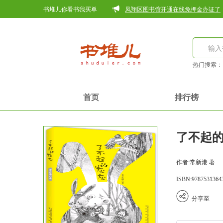
书堆儿你看书我买单
凤翔区图书馆开通在线免押金办证了
热门搜索
首页
排行榜
了不起的灰
作者:常新港 著
ISBN:9787531364
分享至