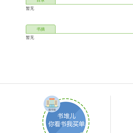
目录
暂无
书摘
暂无