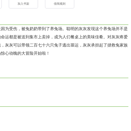
加入书架
借阅规则
天因为受伤，被兔奶奶带到了养兔场。聪明的灰灰发现这个养兔场并不是
的命运都是被送到集市上卖掉，成为人们餐桌上的美味佳肴。对灰灰疼爱
信，灰灰可以带领二百七十六只兔子逃出噩运，灰灰承担起了拯救兔家族
场惊心动魄的大冒险开始啦！