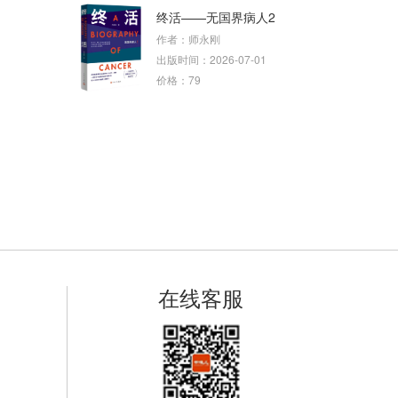
终活——无国界病人2
作者：师永刚
出版时间：2026-07-01
价格：79
在线客服