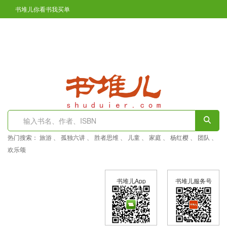
书堆儿你看书我买单
凤翔区图书馆开通在线免押金办证了
登陆
注册
热门搜索：
旅游
、
孤独六讲
、
胜者思维
、
儿童
、
家庭
、
杨红樱
、
团队
、
欢乐颂
书堆儿App
书堆儿服务号