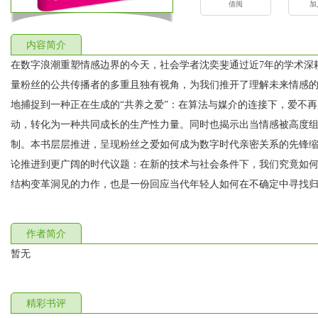
借阅
加
内容简介
在数字浪潮重塑情感边界的今天，社会学者沈奕斐通过近7年的学术深
量粉丝的公共传播者的多重且独有视角，为我们推开了理解未来情感的一
地捕捉到一种正在生成的“共养之爱”：在算法与媒介的连接下，爱不再
动，转化为一种共同成长的生产性力量。同时也揭示出当情感被高度
制。本书层层推进，呈现粉丝之爱如何成为数字时代亲密关系的先锋缩
论推进到更广阔的时代议题：在新的技术与社会条件下，我们究竟如何
结构变革洞见的力作，也是一份回应当代年轻人如何在不确定中寻找
作者简介
暂无
精彩书评