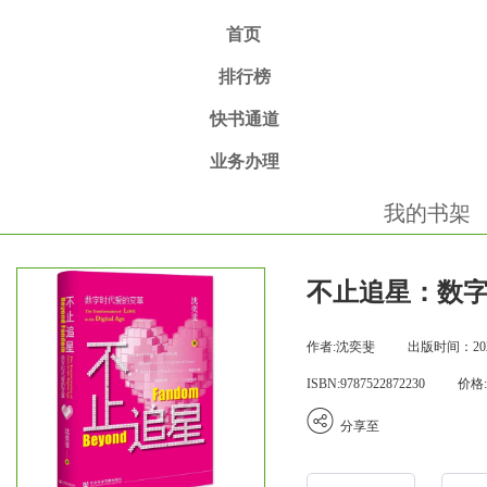
首页
排行榜
快书通道
业务办理
我的书架
不止追星：数
作者:沈奕斐
出版时间：2026
ISBN:9787522872230
价格:
分享至