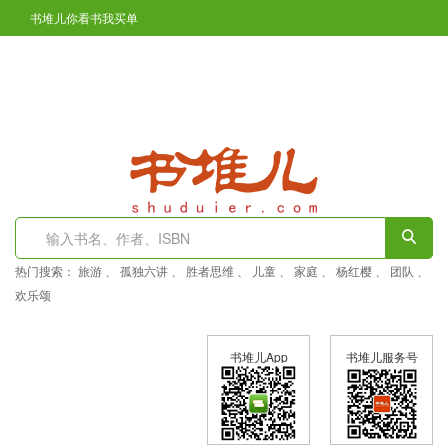
书堆儿你看书我买单
凤翔区图书馆开通在线免押金办证了
登陆
注册
热门搜索：
旅游
、
孤独六讲
、
胜者思维
、
儿童
、
家庭
、
杨红樱
、
团队
、
欢乐颂
书堆儿App
书堆儿服务号