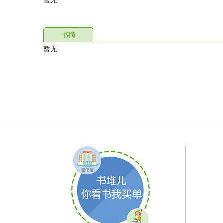
暂无
书摘
暂无