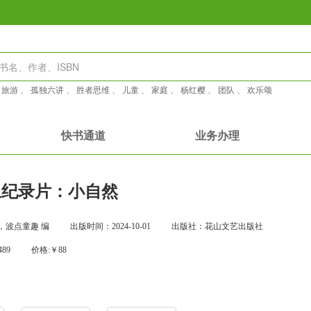
：
旅游
、
孤独六讲
、
胜者思维
、
儿童
、
家庭
、
杨红樱
、
团队
、
欢乐颂
快书通道
业务办理
上纪录片：小自然
，波点童趣 编
出版时间：2024-10-01
出版社：花山文艺出版社
489
价格:￥88