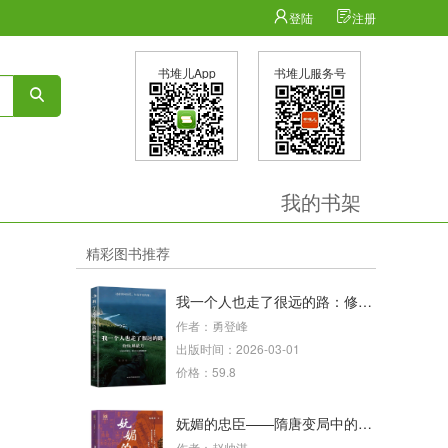
登陆
注册
书堆儿App
书堆儿服务号
我的书架
精彩图书推荐
我一个人也走了很远的路：修炼屏蔽力
作者：勇登峰
出版时间：2026-03-01
价格：59.8
妩媚的忠臣——隋唐变局中的魏徵
作者：赵帅淇