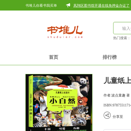
书堆儿你看书我买单
凤翔区图书馆开通在线免押金办证了
热门搜索
首页
排行榜
儿童纸
作者:波点童趣 著
ISBN:9787551171
分享至