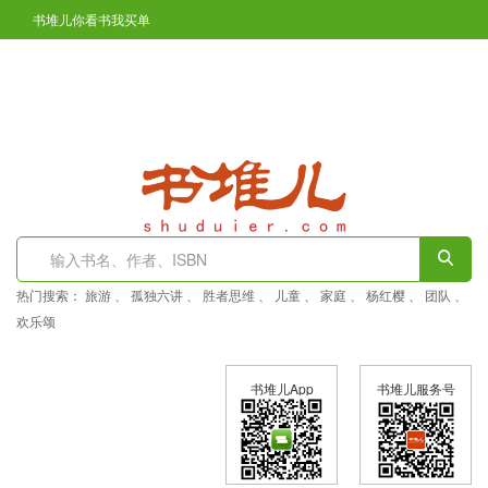
书堆儿你看书我买单
凤翔区图书馆开通在线免押金办证了
登陆
注册
热门搜索：
旅游
、
孤独六讲
、
胜者思维
、
儿童
、
家庭
、
杨红樱
、
团队
、
欢乐颂
书堆儿App
书堆儿服务号