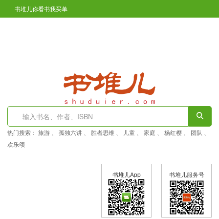
书堆儿你看书我买单
凤翔区图书馆开通在线免押金办证了
登陆
注册
热门搜索：
旅游
、
孤独六讲
、
胜者思维
、
儿童
、
家庭
、
杨红樱
、
团队
、
欢乐颂
书堆儿App
书堆儿服务号