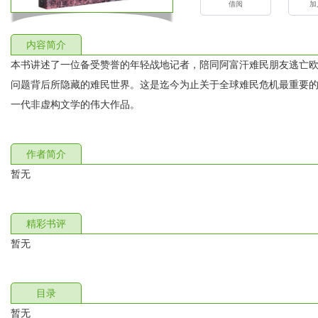
借阅
加
内容简介
本书讲述了一位备受赞誉的年轻战地记者，陪同阿富汗难民朋友逃亡欧
问题背后所隐藏的难民世界。这是迄今为止关于全球难民危机最重要
一代非虚构文学的伟大作品。
作者简介
暂无
精彩书评
暂无
目录
暂无