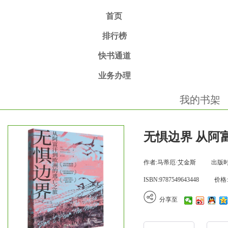
首页
排行榜
快书通道
业务办理
我的书架
无惧边界 从阿
作者:马蒂厄·艾金斯
出版时间
ISBN:9787549643448
价格:
分享至